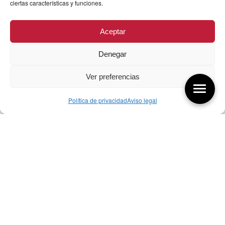
ciertas características y funciones.
Aceptar
Denegar
Ver preferencias
Política de privacidad
Aviso legal
Aquí tienes las últimas entradas:
256 ¿Sobre qué cambia el diseño?
04/08/2026
255 Diseño, éxito y valor
21/07/2026
17/07/26 Premios Nacionales Diseño
17/07/2026