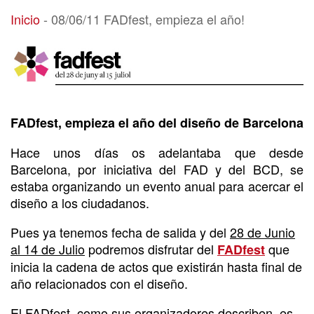
08/06/11 FADfest, empieza el año!
Inicio
-
08/06/11 FADfest, empieza el año!
FADfest, empieza el año del diseño de Barcelona
Hace unos días os adelantaba que desde
Barcelona, por iniciativa del FAD y del BCD, se
estaba organizando un evento anual para acercar el
diseño a los ciudadanos.
Pues ya tenemos fecha de salida y del
28 de Junio
al 14 de Julio
podremos disfrutar del
que
FADfest
inicia la cadena de actos que existirán hasta final de
año relacionados con el diseño.
El FADfest, como sus organizadores describen, es