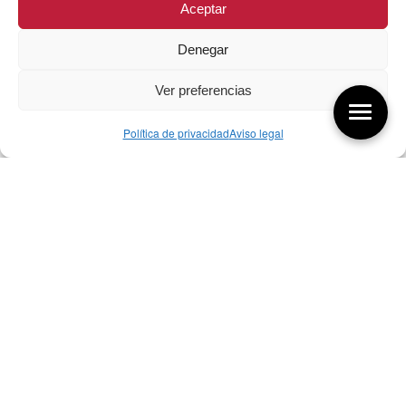
Aceptar
Denegar
Ver preferencias
Política de privacidad
Aviso legal
Aquí tienes las últimas entradas:
256 ¿Sobre qué cambia el diseño?
04/08/2026
255 Diseño, éxito y valor
21/07/2026
17/07/26 Premios Nacionales Diseño
17/07/2026