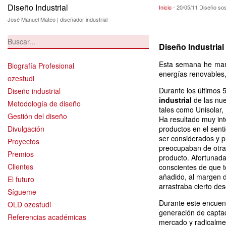
Diseño Industrial
20/05/11 Diseño s
Inicio
-
20/05/11 Diseño sos
José Manuel Mateo | diseñador industrial
Diseño Industrial 
Esta semana he mant
Biografía Profesional
energías renovables,
ozestudi
Durante los últimos 5
Diseño industrial
industrial
de las nu
Metodología de diseño
tales como Unisolar, 
Gestión del diseño
Ha resultado muy int
Divulgación
productos en el sent
ser considerados y
Proyectos
preocupaban de otras
Premios
producto. Afortunad
Clientes
conscientes de que t
añadido, al margen de
El futuro
arrastraba cierto de
Sígueme
Durante este encuent
OLD ozestudi
generación de captad
Referencias académicas
mercado y radicalment