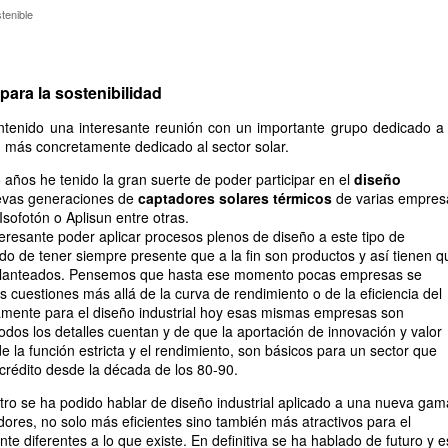
ostenible
tenible
para la sostenibilidad
enido una interesante reunión con un importante grupo dedicado a 
 más concretamente dedicado al sector solar.
 años he tenido la gran suerte de poder participar en el
diseño
evas generaciones de
captadores solares térmicos
de varias empres
Isofotón o Aplisun entre otras.
eresante poder aplicar procesos plenos de diseño a este tipo de
ido de tener siempre presente que a la fin son productos y así tienen q
 planteados. Pensemos que hasta ese momento pocas empresas se
 cuestiones más allá de la curva de rendimiento o de la eficiencia del
amente para el diseño industrial hoy esas mismas empresas son
odos los detalles cuentan y de que la aportación de innovación y valor
 la función estricta y el rendimiento, son básicos para un sector que
scrédito desde la década de los 80-90.
ro se ha podido hablar de diseño industrial aplicado a una nueva gam
ores, no solo más eficientes sino también más atractivos para el
e diferentes a lo que existe. En definitiva se ha hablado de futuro y 