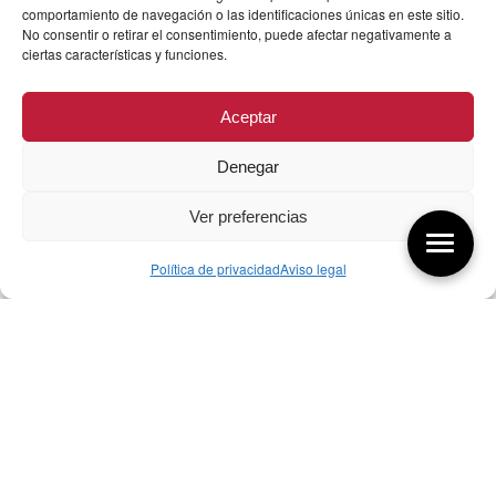
comportamiento de navegación o las identificaciones únicas en este sitio.
No consentir o retirar el consentimiento, puede afectar negativamente a
ciertas características y funciones.
Aceptar
Denegar
Ver preferencias
Política de privacidad
Aviso legal
Aquí tienes las últimas entradas:
256 ¿Sobre qué cambia el diseño?
04/08/2026
255 Diseño, éxito y valor
21/07/2026
17/07/26 Premios Nacionales Diseño