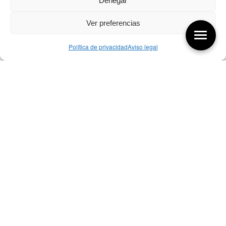
Denegar
Ver preferencias
Política de privacidad
Aviso legal
Aquí tienes las últimas entradas:
256 ¿Sobre qué cambia el diseño?
04/08/2026
255 Diseño, éxito y valor
21/07/2026
17/07/26 Premios Nacionales Diseño
17/07/2026
Bibliografía de diseño industrial