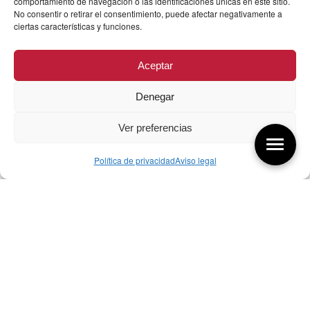
comportamiento de navegación o las identificaciones únicas en este sitio.
No consentir o retirar el consentimiento, puede afectar negativamente a
ciertas características y funciones.
Aceptar
Denegar
Ver preferencias
Política de privacidad
Aviso legal
Aquí tienes las últimas entradas:
256 ¿Sobre qué cambia el diseño?
04/08/2026
255 Diseño, éxito y valor
21/07/2026
17/07/26 Premios Nacionales Diseño