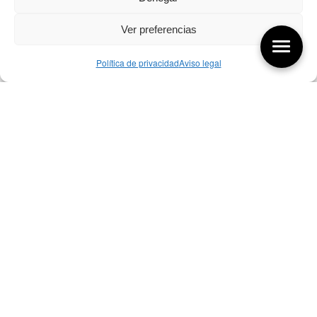
Ver preferencias
Política de privacidad
Aviso legal
Aquí tienes las últimas entradas:
07/08/26 Foro Iberoamericano diseño
07/08/2026
256 ¿Sobre qué cambia el diseño?
04/08/2026
255 Diseño, éxito y valor
21/07/2026
Bibliografía de diseño industrial