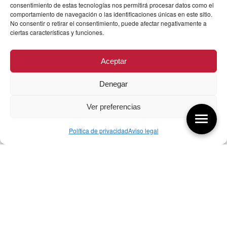
consentimiento de estas tecnologías nos permitirá procesar datos como el
comportamiento de navegación o las identificaciones únicas en este sitio.
No consentir o retirar el consentimiento, puede afectar negativamente a
ciertas características y funciones.
Aceptar
Denegar
Ver preferencias
Política de privacidad
Aviso legal
Aquí tienes las últimas entradas:
257 El universo del diseñador
08/08/2026
07/08/26 Foro Iberoamericano diseño
07/08/2026