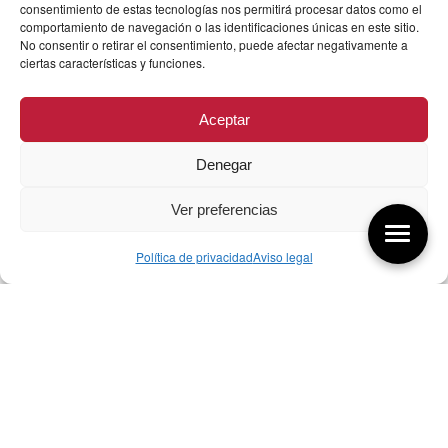
consentimiento de estas tecnologías nos permitirá procesar datos como el
comportamiento de navegación o las identificaciones únicas en este sitio.
No consentir o retirar el consentimiento, puede afectar negativamente a
ciertas características y funciones.
Aceptar
Denegar
Ver preferencias
Política de privacidad
Aviso legal
Aquí tienes las últimas entradas:
256 ¿Sobre qué cambia el diseño?
04/08/2026
255 Diseño, éxito y valor
21/07/2026