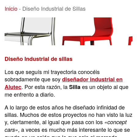
Diseño Industrial de Sillas
Inicio
-
Diseño Industrial de Sillas
Diseño Industrial de sillas
Los que seguís mi trayectoria conocéis
sobradamente que soy
diseñador industrial en
. Por esta razón, la
es un objeto al que
Alutec
Silla
me enfrento a diario.
A lo largo de estos años he diseñado infinidad de
sillas. Muchos de estos proyectos no han visto la luz
y, ciertamente, al igual que pasa con los
«concept
, a veces es mucho más interesante lo que se
cars»
queda en un cajón que lo que sale al mercado.