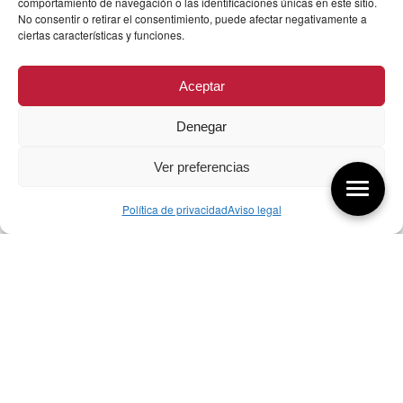
comportamiento de navegación o las identificaciones únicas en este sitio.
No consentir o retirar el consentimiento, puede afectar negativamente a
ciertas características y funciones.
Aceptar
Denegar
Ver preferencias
Política de privacidad
Aviso legal
Aquí tienes las últimas entradas:
256 ¿Sobre qué cambia el diseño?
04/08/2026
255 Diseño, éxito y valor
21/07/2026
17/07/26 Premios Nacionales Diseño