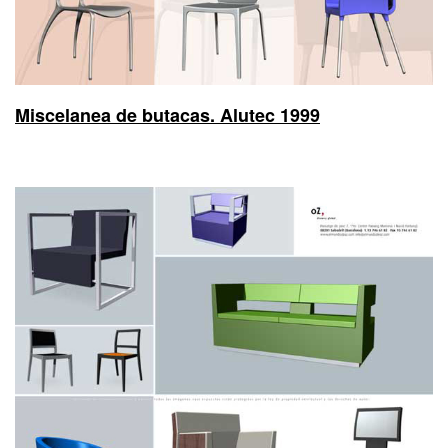
Miscelanea de butacas. Alutec 1999