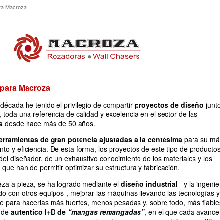
l para Macroza
ara Macroza
l para Macroza
écada he tenido el privilegio de compartir
proyectos de diseño
junt
, toda una referencia de calidad y excelencia en el sector de las
s
desde hace más de 50 años.
erramientas de gran potencia ajustadas a la centésima
para su má
to y eficiencia. De esta forma, los proyectos de este tipo de producto
 del diseñador, de un exhaustivo conocimiento de los materiales y los
 que han de permitir optimizar su estructura y fabricación.
za a pieza, se ha logrado mediante el
diseño industrial
–y la ingenie
 con otros equipos-, mejorar las máquinas llevando las tecnologías y
mite para hacerlas más fuertes, menos pesadas y, sobre todo, más fiable
o de
autentico I+D de
“mangas remangadas”
, en el que cada avance