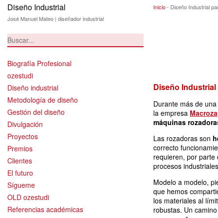
Diseño Industrial
Diseño Industria
Inicio
-
Diseño Industrial p
José Manuel Mateo | diseñador industrial
Biografía Profesional
ozestudi
Diseño Industria
Diseño industrial
Metodología de diseño
Durante más de una d
Gestión del diseño
la empresa
Macroza
máquinas rozadora
Divulgación
Proyectos
Las rozadoras son
h
correcto funcionamien
Premios
requieren, por parte
Clientes
procesos industriales
El futuro
Modelo a modelo, pie
Sígueme
que hemos compartido
OLD ozestudi
los materiales al lí
Referencias académicas
robustas. Un camin