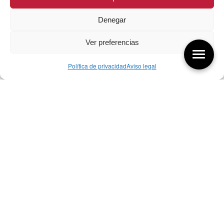
Denegar
Ver preferencias
Política de privacidad
Aviso legal
Aquí tienes las últimas entradas:
07/08/26 Foro Iberoamericano diseño
07/08/2026
256 ¿Sobre qué cambia el diseño?
04/08/2026
255 Diseño, éxito y valor
21/07/2026
Bibliografía de diseño industrial