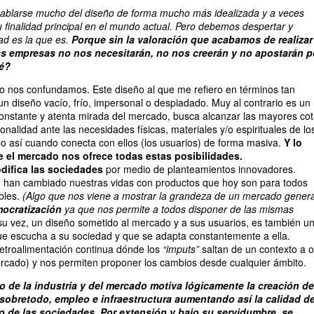
 hablarse mucho del diseño de forma mucho más idealizada y a veces
 finalidad principal en el mundo actual. Pero debemos despertar y
dad es la que es.
Porque sin la valoración que acabamos de realizar
las empresas no nos necesitarán, no nos creerán y no apostarán p
ué?
o nos confundamos. Este diseño al que me refiero en términos tan
un diseño vacío, frío, impersonal o despiadado. Muy al contrario es un
constante y atenta mirada del mercado, busca alcanzar las mayores co
onalidad ante las necesidades físicas, materiales y/o espirituales de lo
lo así cuando conecta con ellos (los usuarios) de forma masiva.
Y lo
 el mercado nos ofrece todas estas posibilidades.
difica las sociedades
por medio de planteamientos innovadores.
han cambiado nuestras vidas con productos que hoy son para todos
bles.
(Algo que nos viene a mostrar la grandeza de un mercado genera
ocratización
ya que nos permite a todos disponer de las mismas
 su vez, un diseño sometido al mercado y a sus usuarios, es también u
e escucha a su sociedad y que se adapta constantemente a ella.
etroalimentación continua dónde los
“imputs”
saltan de un contexto a o
rcado) y nos permiten proponer los cambios desde cualquier ámbito.
 de la industria y del mercado motiva lógicamente la creación de
 sobretodo, empleo e infraestructura aumentando así la calidad d
io de las sociedades. Por extensión y bajo su servidumbre, se