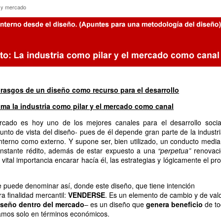
tria y mercado
a y mercado
rasgos de un diseño como recurso para el desarrollo
oma la industria como pilar y el mercado como canal
rcado es hoy uno de los mejores canales para el desarrollo socia
unto de vista del diseño- pues de él depende gran parte de la industri
interno como externo. Y supone ser, bien utilizado, un conducto media
onstante rédito, además de estar expuesto a una
“perpetua”
renovaci
vital importancia encarar hacía él, las estrategias y lógicamente el pr
se puede denominar así, donde este diseño, que tiene intención
ra finalidad mercantil:
VENDERSE
. Es un elemento de cambio y de valo
iseño dentro del mercado
– es un diseño que
genera beneficio
de t
lamos solo en términos económicos.