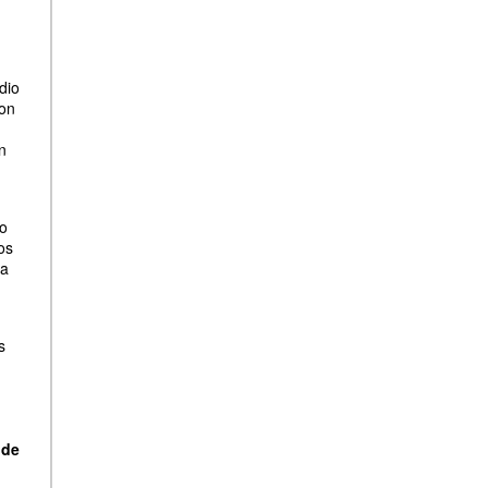
dio
con
n
do
os
ta
s
 de