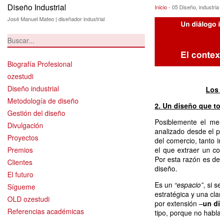
Diseño Industrial
05 Diseño, indus
Inicio
-
05 Diseño, industri
José Manuel Mateo | diseñador industrial
Biografía Profesional
ozestudi
Diseño industrial
Los 
Metodología de diseño
2. Un diseño que t
Gestión del diseño
Posiblemente el me
Divulgación
analizado desde el p
Proyectos
del comercio, tanto 
Premios
el que extraer un c
Por esta razón es de 
Clientes
diseño.
El futuro
Es un
“espacio”
, si 
Sígueme
estratégica y una cla
OLD ozestudi
por extensión –
un d
Referencias académicas
tipo, porque no hab