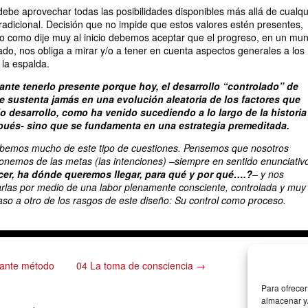
 debe aprovechar todas las posibilidades disponibles más allá de cualqu
tradicional. Decisión que no impide que estos valores estén presentes,
ro como dije muy al inicio debemos aceptar que el progreso, en un mu
ado, nos obliga a mirar y/o a tener en cuenta aspectos generales a los
la espalda.
nte tenerlo presente porque hoy, el desarrollo “controlado” de
e sustenta jamás en una evolución aleatoria de los factores que
io desarrollo, como ha venido sucediendo a lo largo de la historia
és- sino que se fundamenta en una estrategia premeditada.
abemos mucho de este tipo de cuestiones. Pensemos que nosotros
onemos de las metas (las intenciones) –siempre en sentido enunciativ
r, ha dónde queremos llegar, para qué y por qué….?
– y nos
rlas por medio de una labor plenamente consciente, controlada y muy
paso a otro de los rasgos de este diseño: Su control como proceso.
iante método
04 La toma de consciencia →
Para ofrecer
almacenar y/