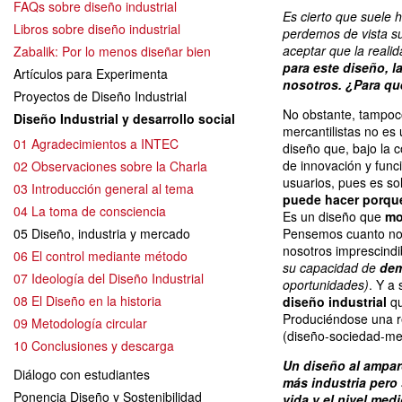
FAQs sobre diseño industrial
Es cierto que suele
Libros sobre diseño industrial
perdemos de vista su
aceptar que la reali
Zabalik: Por lo menos diseñar bien
para este diseño, 
Artículos para Experimenta
nosotros. ¿Para q
Proyectos de Diseño Industrial
No obstante, tampoc
Diseño Industrial y desarrollo social
mercantilistas no es 
01 Agradecimientos a INTEC
diseño que, bajo la 
de innovación y funci
02 Observaciones sobre la Charla
usuarios, pues es so
03 Introducción general al tema
puede hacer porque
04 La toma de consciencia
Es un diseño que
mo
05 Diseño, industria y mercado
Pensemos cuanto no 
nosotros imprescindi
06 El control mediante método
su capacidad de
dem
07 Ideología del Diseño Industrial
oportunidades)
. Y a
08 El Diseño en la historia
diseño industrial
qu
Produciéndose una r
09 Metodología circular
(diseño-sociedad-me
10 Conclusiones y descarga
Un diseño al amparo
Diálogo con estudiantes
más industria pero
Ponencia Diseño y Sostenibilidad
vida y el nivel med