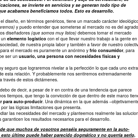
aciones, se invierte en servicios y se generan todo tipo de
 que acabamos beneficiamos todos. Esto es desarrollo.
l diseño, en términos genéricos, tiene un marcado carácter ideológic
aremos)
y puedo entender que someterse al mercado no es del agrad
 los diseñadores
(que somos muy listos)
debemos tomar el mercado
o un
elemento logístico
con el que llevar nuestro trabajo a la gente en
 sociedad, de nuestra propia labor y también a favor de nuestro colecti
ue para el mercado es puramente un anónimo y
frío consumidor
, para
be ser un
usuario, una persona con necesidades físicas y
oy seguro que lograremos nivelar a la perfección lo que cada uno extr
y de esta relación. Y probablemente nos sentiremos extremadamente
 través de estos dictámenes.
debo de decir, a pesar de ir en contra de una tendencia que parece
timos tiempos, que tengo la convicción de que dentro de este marco tien
r para auto-producir
. Una dinámica en la que además –objetivament
r por las lógicas limitaciones que presenta.
diar las necesidades del mercado y planteemos realmente las solucio
garanticen los resultados necesarios para el desarrollo.
d de que muchos de vosotros penséis seguramente en la auto-
esto último puede haber parecido dogmático y no querría serlo,