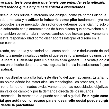
ve paréntesis para decir que tenéis que enten
der esta reflexión
dad teórica que siempre está abierta a excepciones.
ades que nos brinda el mercado nos obligan, como ya hemos dicho, a
a determinada y a
utilizar la industria como pilar
fundamental y/o me
s productos a ese mercado. Un sector que debemos potenciar, no solo 
sino sobretodo con planteamientos de buen diseño que aprovechen sus
ue también permitan abrir nuevos caminos que incidan positivamente e
uestra responsabilidad como diseñadores integrar el diseño en la
que cueste.
mercado, economía y sociedad son, como podemos ir deduciendo de to
tos totalmente vinculados entre sí que se retro-alimentan los unos de l
la inercia suficiente para un crecimiento general
. La ventaja de es
os en el hecho de que una vez lograda la inercia las soluciones fluyen
 natural.
emos diseñar una silla bajo este diseño del que hablamos. Estaríamo
un objeto dónde los materiales, las tecnologías, los procesos, sus
, vendrían determinados exclusivamente por las necesidades objetivas
 un valor de cambio y por la demanda directa de los usuarios
 mercado. Un mercado que puede ser local o global.
En ningún caso
ial que actúa como recurso para el desarrollo social puede surgir
 desde la parcialidad.