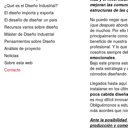
mejoran las comunic
¿Qué es el Diseño Industrial?
estructuras de las
El diseño importa y exporta
No puedo negar que e
El desafío de diseñar un país
(que después abord
Recursos varios sobre diseño
de muchos. Por ello
Máster de Diseño Industrial
principalmente com
Pensamientos sobre Diseño
beneficio de nuestra
profesional. Y lo q
Análisis de proyecto
nosotros siempre de
Noticias
emocionales
.
Sobre esta web
Bajo este prisma est
de esta estrategia 
Contacto
cómodos diseñando a
Llegados hasta aquí 
instalarse en los úl
poca cabida diseña
es muy difícil innova
Obliguémonos a estu
más acordes que nos 
Ante la posibilida
producción y como 