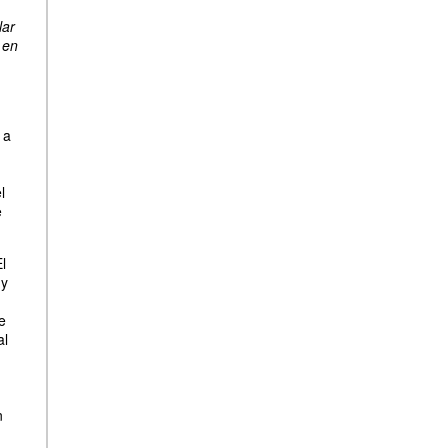
lar
 en
 a
l
e
El
uy
e
al
n