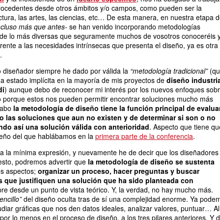
rocedentes desde otros ámbitos y/o campos, como pueden ser la
ectura, las artes, las ciencias, etc… De esta manera, en nuestra etapa 
ncluso más que antes-
se han venido incorporando metodologías
as de lo más diversas que seguramente muchos de vosotros conoceréis 
frente a las necesidades intrínsecas que presenta el diseño, ya es otra
.
diseñador siempre he dado por válida la
“metodología tradicional”
(qu
a estado implícita en la mayoría de mis proyectos de
diseño industri
di
) aunque debo de reconocer mi interés por los nuevos enfoques sob
o porque estos nos pueden permitir encontrar soluciones mucho más
 cabo
la metodología de diseño tiene la función principal de evalua
o las soluciones que aun no existen y de determinar si son o no
ando así una solución válida con anterioridad
. Aspecto que tiene qu
seño del que hablábamos en la
primera parte de la conferencia
.
 a la mínima expresión, y nuevamente he de decir que los diseñadores
sto, podremos advertir que
la metodología de diseño se sustenta
es aspectos;
organizar un proceso, hacer preguntas y buscar
s que justifiquen una solución que ha sido planteada con
re desde un punto de vista teórico. Y, la verdad, no hay mucho más.
encillo”
del diseño oculta tras de sí una complejidad enorme. Ya pode
udiar gráficas que nos den datos ideales, analizar valores, puntuar… Al
 por lo menos en el proceso de diseño, a los tres pilares anteriores. Y 