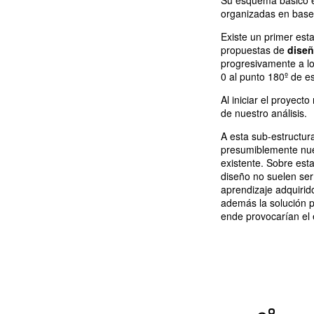
Su esquema básico es
organizadas en base 
Existe un primer esta
propuestas de
diseñ
progresivamente a lo
0 al punto 180º de es
Al iniciar el proyect
de nuestro análisis.
A esta sub-estructu
presumiblemente nu
existente. Sobre est
diseño no suelen se
aprendizaje adquirido
además la solución p
ende provocarían el e