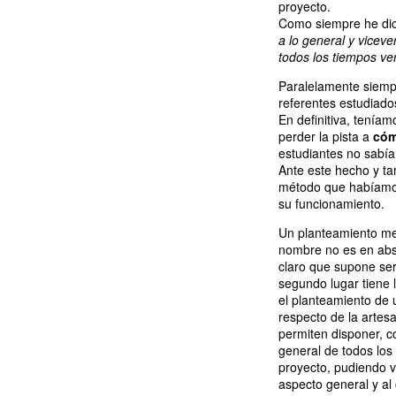
proyecto.
Como siempre he di
a lo general y viceve
todos los tiempos ver
Paralelamente siempr
referentes estudiado
En definitiva, tenía
perder la pista a
cóm
estudiantes no sabí
Ante este hecho y t
método que habíamos
su funcionamiento.
Un planteamiento m
nombre no es en abso
claro que supone se
segundo lugar tiene l
el planteamiento de 
respecto de la artes
permiten disponer, c
general de todos los 
proyecto, pudiendo vi
aspecto general y al