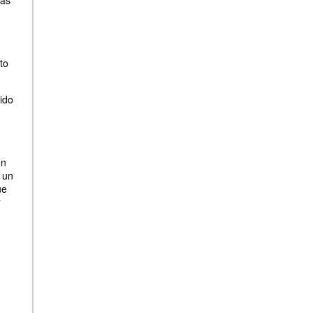
eas
to
tido
en
a un
ue
r