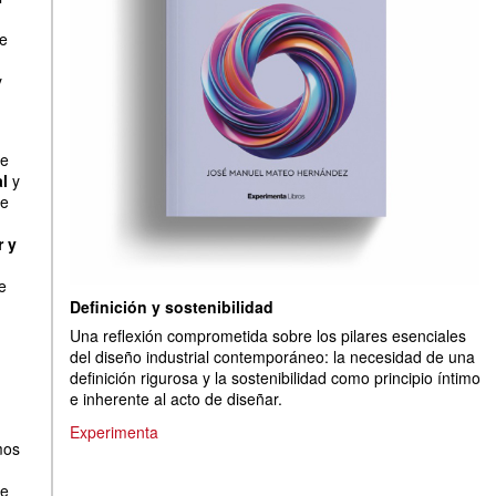
de
y
e
al
y
re
r y
e
Definición y sostenibilidad
Una reflexión comprometida sobre los pilares esenciales
del diseño industrial contemporáneo: la necesidad de una
definición rigurosa y la sostenibilidad como principio íntimo
e inherente al acto de diseñar.
Experimenta
mos
de