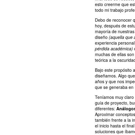
esto creerme que es
todo mi trabajo prof
Debo de reconocer q
hoy, después de estud
mayoría de nuestra
diseño
(aquella que 
experiencia personal
pérdida académica)
q
muchas de ellas son y
teórica a la oscurida
Bajo este propósito
diseñamos. Algo que
años y que nos impe
que se generaba en 
Teníamos muy claro e
guía de proyecto, bu
diferentes:
Análogos
Aproximar conceptos,
también frente a la i
el inicio hasta el fin
soluciones que íbamo