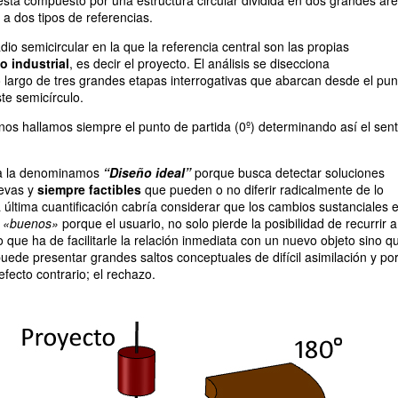
tá compuesto por una estructura circular dividida en dos grandes ár
a dos tipos de referencias.
dio semicircular en la que la referencia central son las propias
o industrial
, es decir el proyecto. El análisis se disecciona
 largo de tres grandes etapas interrogativas que abarcan desde el pun
te semicírculo.
o nos hallamos siempre el punto de partida (0º) determinando así el sen
ra la denominamos
“Diseño ideal”
porque busca detectar soluciones
evas y
siempre factibles
que pueden o no diferir radicalmente de lo
a última cuantificación cabría considerar que los cambios sustanciales 
r
«buenos»
porque el usuario, no solo pierde la posibilidad de recurrir 
 que ha de facilitarle la relación inmediata con un nuevo objeto sino q
uede presentar grandes saltos conceptuales de difícil asimilación y po
fecto contrario; el rechazo.