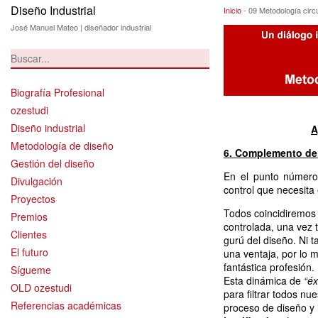
Diseño Industrial
09 Metodología ci
Inicio
-
09 Metodología circ
José Manuel Mateo | diseñador industrial
Biografía Profesional
ozestudi
Diseño industrial
A
Metodología de diseño
6. Complemento de a
Gestión del diseño
En el punto número
Divulgación
control que necesita
Proyectos
Todos coincidiremos 
Premios
controlada, una vez 
Clientes
gurú del diseño. Ni 
El futuro
una ventaja, por lo 
fantástica profesión.
Sígueme
Esta dinámica de
“éx
OLD ozestudi
para filtrar todos n
Referencias académicas
proceso de diseño y 