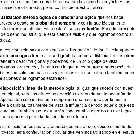
 vista en su conjunto nos ofrece una nítida visión del proyecto y nos
ría ser de otro modo, pleno control de nuestro trabajo.
ualización metodológica de carácter analógico
que nos hace
 proyecto desde su
globalidad temporal
y con la que lógicamente
 factores que afectan y/o afectarán a su
evolución
. Pasado, present
 de diseño industrial que está siempre visible y que logramos controlar
eficaz.
ncepción solo basta con analizar la ilustración inferior. En ella aparec
sición
analógica
frente a otra
digital
. La primera distribución nos ofre
tenderlo de forma global y podemos, de un solo golpe de vista,
sados, presentes y futuros con lo que nuestra propia percepción de 
iones, no solo son más ricas y precisas sino que cobran también muc
relaciones que logramos establecer.
disposición lineal de la metodología
, al igual que sucede con nuest
empo digital, solo nos ofrece una porción extremadamente pequeña del
. Apenas tan solo un instante congelado que hace que perdamos, a
ve a cambiar, totalmente de vista la influencia de todo aquello que est
 actual. También, por esta razón, todo cambio ejercido en ese fugaz
ría suponer la pérdida de sentido en el futuro.
 si reflexionamos sobre la bondad que nos ofrece, desde el punto de
 proyecto, esta configuración circular que venimos utilizando en el estudi