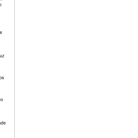
o
de
luz
os
mo
esde