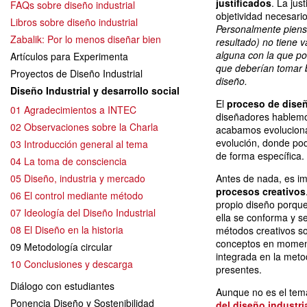
justificados
. La jus
FAQs sobre diseño industrial
objetividad necesario
Libros sobre diseño industrial
Personalmente pienso
Zabalik: Por lo menos diseñar bien
resultado) no tiene 
alguna con la que po
Artículos para Experimenta
que deberían tomar 
Proyectos de Diseño Industrial
diseño.
Diseño Industrial y desarrollo social
El
proceso de diseñ
01 Agradecimientos a INTEC
diseñadores hablemo
02 Observaciones sobre la Charla
acabamos evoluciona
evolución, donde po
03 Introducción general al tema
de forma específica.
04 La toma de consciencia
05 Diseño, industria y mercado
Antes de nada, es i
procesos creativos
06 El control mediante método
propio diseño porque
07 Ideología del Diseño Industrial
ella se conforma y s
08 El Diseño en la historia
métodos creativos so
conceptos en moment
09 Metodología circular
integrada en la metod
10 Conclusiones y descarga
presentes.
Diálogo con estudiantes
Aunque no es el tem
Ponencia Diseño y Sostenibilidad
del diseño industri