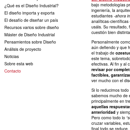
bajo metodologías p
¿Qué es el Diseño Industrial?
ingeniería, la arquit
El diseño importa y exporta
estudiantes
-ahora i
El desafío de diseñar un país
analíticas-científic
usáis. Su resultado, 
Recursos varios sobre diseño
cuestión bien distinta
Máster de Diseño Industrial
Pensamientos sobre Diseño
Personalmente como 
aún defiendo y que h
Análisis de proyecto
el trabajo de
ozestu
Noticias
este tema, sobretod
Sobre esta web
efectivas. Al fin y al
revisar por complet
Contacto
factibles, garantiz
ver mucho con el di
Si lo reducimos todo
sabemos mucho de e
principalmente en tr
aquellas respuesta
anterioridad
y siemp
Pero como todo lo
“s
cruzar variables, est
final todo se reduce,