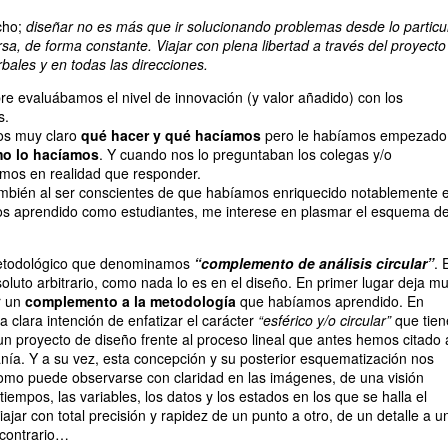
cho;
diseñar no es más que ir solucionando problemas desde lo particu
rsa, de forma constante. Viajar con plena libertad a través del proyecto
bales y en todas las direcciones.
e evaluábamos el nivel de innovación (y valor añadido) con los
s.
mos muy claro
qué hacer y qué hacíamos
pero le habíamos empezado
o lo hacíamos
. Y cuando nos lo preguntaban los colegas y/o
amos en realidad que responder.
ambién al ser conscientes de que habíamos enriquecido notablemente e
 aprendido como estudiantes, me interese en plasmar el esquema d
etodológico que denominamos
“complemento de análisis circular”
. 
luto arbitrario, como nada lo es en el diseño. En primer lugar deja m
r un
complemento a la metodología
que habíamos aprendido. En
a clara intención de enfatizar el carácter
“esférico y/o circular”
que tien
un proyecto de diseño frente al proceso lineal que antes hemos citado 
anía. Y a su vez, esta concepción y su posterior esquematización nos
omo puede observarse con claridad en las imágenes, de una visión
tiempos, las variables, los datos y los estados en los que se halla el
ajar con total precisión y rapidez de un punto a otro, de un detalle a u
 contrario…