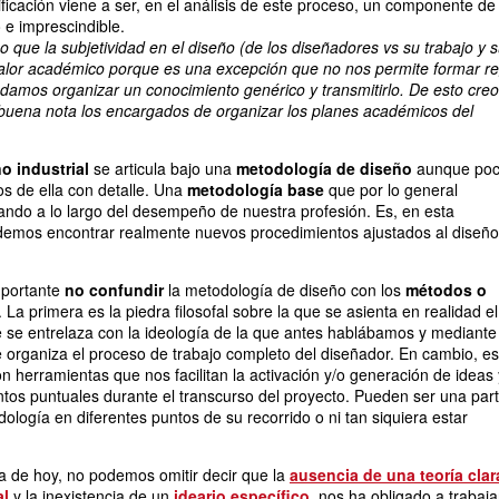
tificación viene a ser, en el análisis de este proceso, un componente de
 e imprescindible.
 que la subjetividad en el diseño (de los diseñadores vs su trabajo y 
valor académico porque es una excepción que no nos permite formar re
damos organizar un conocimiento genérico y transmitirlo. De esto creo
buena nota los encargados de organizar los planes académicos del
o industrial
se articula bajo una
metodología de diseño
aunque po
s de ella con detalle. Una
metodología base
que por lo general
ndo a lo largo del desempeño de nuestra profesión. Es, en esta
demos encontrar realmente nuevos procedimientos ajustados al diseño
mportante
no confundir
la metodología de diseño con los
métodos o
. La primera es la piedra filosofal sobre la que se asienta en realidad el
 se entrelaza con la ideología de la que antes hablábamos y mediante
e organiza el proceso de trabajo completo del diseñador. En cambio, es
n herramientas que nos facilitan la activación y/o generación de ideas 
os puntuales durante el transcurso del proyecto. Pueden ser una par
ología en diferentes puntos de su recorrido o ni tan siquiera estar
a de hoy, no podemos omitir decir que la
ausencia de una teoría clar
al
y la inexistencia de un
ideario específico
, nos ha obligado a trabaja