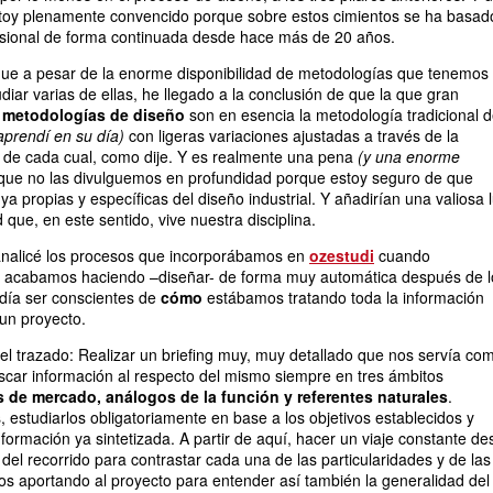
toy plenamente convencido porque sobre estos cimientos se ha basad
esional de forma continuada desde hace más de 20 años.
ue a pesar de la enorme disponibilidad de metodologías que tenemos
iar varias de ellas, he llegado a la conclusión de que la que gran
s
metodologías de diseño
son en esencia la metodología tradicional 
aprendí en su día)
con ligeras variaciones ajustadas a través de la
 de cada cual, como dije. Y es realmente una pena
(y una enorme
ue no las divulguemos en profundidad porque estoy seguro de que
a propias y específicas del diseño industrial. Y añadirían una valiosa 
d que, en este sentido, vive nuestra disciplina.
 analicé los procesos que incorporábamos en
ozestudi
cuando
 acabamos haciendo –diseñar- de forma muy automática después de l
día ser conscientes de
cómo
estábamos tratando toda la información
un proyecto.
l trazado: Realizar un briefing muy, muy detallado que nos servía co
scar información al respecto del mismo siempre en tres ámbitos
 de mercado, análogos de la función y referentes naturales
.
 estudiarlos obligatoriamente en base a los objetivos establecidos y
nformación ya sintetizada. A partir de aquí, hacer un viaje constante d
al del recorrido para contrastar cada una de las particularidades y de las
s aportando al proyecto para entender así también la generalidad del