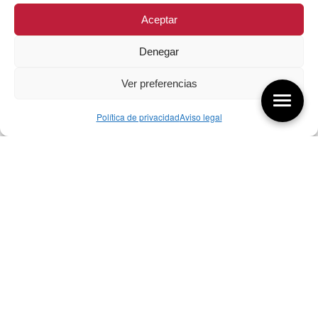
Aceptar
Denegar
Ver preferencias
Política de privacidad
Aviso legal
Aquí tienes las últimas entradas:
257 El universo del diseñador
08/08/2026
07/08/26 Foro Iberoamericano diseño
07/08/2026
256 ¿Sobre qué cambia el diseño?
04/08/2026