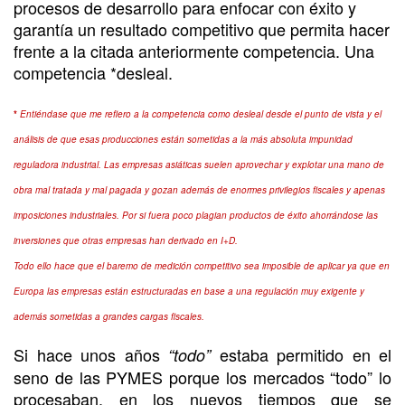
procesos de desarrollo para enfocar con éxito y
garantía un resultado competitivo que permita hacer
frente a la citada anteriormente competencia. Una
competencia *desleal.
*
Entiéndase que me refiero a la competencia como desleal desde el punto de vista y el
análisis de que esas producciones están sometidas a la más absoluta impunidad
reguladora industrial. Las empresas asiáticas suelen aprovechar y explotar una mano de
obra mal tratada y mal pagada y gozan además de enormes privilegios fiscales y apenas
imposiciones industriales. Por si fuera poco plagian productos de éxito ahorrándose las
inversiones que otras empresas han derivado en I+D.
Todo ello hace que el baremo de medición competitivo sea imposible de aplicar ya que en
Europa las empresas están estructuradas en base a una regulación muy exigente y
además sometidas a grandes cargas fiscales.
Si hace unos años
estaba permitido en el
“todo”
seno de las PYMES porque los mercados “todo” lo
procesaban, en los nuevos tiempos que se