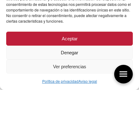
consentimiento de estas tecnologías nos permitirá procesar datos como el
comportamiento de navegación o las identificaciones únicas en este sitio.
No consentir o retirar el consentimiento, puede afectar negativamente a
ciertas características y funciones.
Aceptar
Denegar
Ver preferencias
Política de privacidad
Aviso legal
Aquí tienes las últimas entradas:
256 ¿Sobre qué cambia el diseño?
04/08/2026
255 Diseño, éxito y valor
21/07/2026