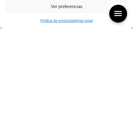
Ver preferencias
Política de privacidad
Aviso legal
Aquí tienes las últimas entradas:
257 El universo del diseñador
08/08/2026
07/08/26 Foro Iberoamericano diseño
07/08/2026
256 ¿Sobre qué cambia el diseño?
04/08/2026
Bibliografía de diseño industrial