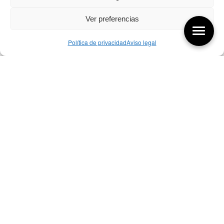
Ver preferencias
Política de privacidad
Aviso legal
Aquí tienes las últimas entradas:
07/08/26 Foro Iberoamericano diseño
07/08/2026
256 ¿Sobre qué cambia el diseño?
04/08/2026
255 Diseño, éxito y valor
21/07/2026
Bibliografía de diseño industrial