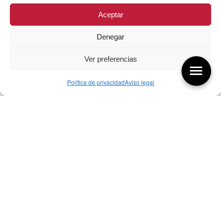
Aceptar
Denegar
Ver preferencias
Política de privacidad
Aviso legal
Aquí tienes las últimas entradas:
257 El universo del diseñador
08/08/2026
07/08/26 Foro Iberoamericano diseño
07/08/2026
256 ¿Sobre qué cambia el diseño?
04/08/2026