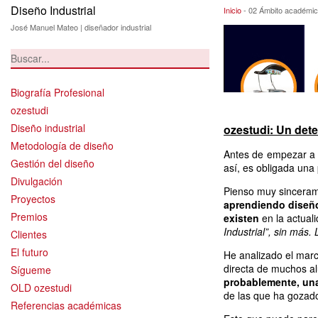
Diseño Industrial
02 Ámbito académ
Inicio
-
02 Ámbito académic
José Manuel Mateo | diseñador industrial
Biografía Profesional
ozestudi
Diseño industrial
ozestudi: Un dete
Metodología de diseño
Antes de empezar a e
Gestión del diseño
así, es obligada una
Divulgación
Pienso muy sinceram
Proyectos
aprendiendo diseño
Premios
existen
en la actual
Industrial”, sin más
Clientes
El futuro
He analizado el marc
directa de muchos a
Sígueme
probablemente, una
OLD ozestudi
de las que ha gozado
Referencias académicas