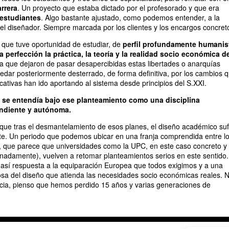
arrera
. Un proyecto que estaba dictado por el profesorado y que era
estudiantes
. Algo bastante ajustado, como podemos entender, a la
del diseñador. Siempre marcada por los clientes y los encargos concret
 que tuve oportunidad de estudiar, de
perfil profundamente humanis
 perfección la práctica, la teoría y la realidad socio económica d
ta que dejaron de pasar desapercibidas estas libertades o anarquías
dar posteriormente desterrado, de forma definitiva, por los cambios 
cativas han ido aportando al sistema desde principios del S.XXI.
l se entendía bajo ese planteamiento como una disciplina
endiente y autónoma.
ue tras el desmantelamiento de esos planes, el diseño académico suf
te. Un periodo que podemos ubicar en una franja comprendida entre l
, que parece que universidades como la UPC, en este caso concreto y
unadamente), vuelven a retomar planteamientos serios en este sentido.
sí respuesta a la equiparación Europea que todos exigimos y a una
sa del diseño que atienda las necesidades socio económicas reales. 
cia, pienso que hemos perdido 15 años y varias generaciones de