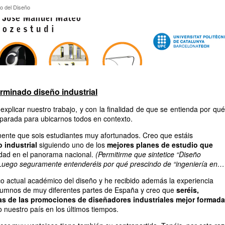
ico del Diseño
o del Diseño
rminado diseño industrial
xplicar nuestro trabajo, y con la finalidad de que se entienda por qué
 parada para ubicarnos todos en contexto.
ente que sois estudiantes muy afortunados. Creo que estáis
 industrial
siguiendo uno de los
mejores planes de estudio que
idad en el panorama nacional.
(Permitirme que sintetice “Diseño
. Luego seguramente entenderéis por qué prescindo de “ingeniería en…
o actual académico del diseño y he recibido además la experiencia
lumnos de muy diferentes partes de España y creo que
seréis,
s de las promociones de diseñadores industriales mejor formad
 nuestro país en los últimos tiempos.