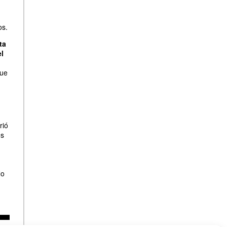
os.
ta
el
que
rió
os
No