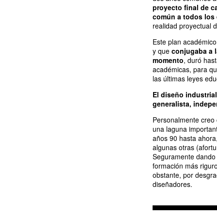
proyecto final de c
común a todos los 
realidad proyectual 
Este plan académico
y que
conjugaba a la
momento
, duró has
académicas, para que
las últimas leyes edu
El diseño industria
generalista, indep
Personalmente creo q
una laguna importan
años 90 hasta ahora
algunas otras (afort
Seguramente dando a
formación más riguro
obstante, por desgra
diseñadores.