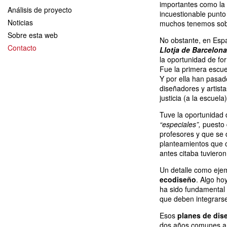
importantes como la
Análisis de proyecto
incuestionable punto 
Noticias
muchos tenemos sobre
Sobre esta web
No obstante, en Esp
Contacto
Llotja de Barcelona
la oportunidad de fo
Fue la primera escue
Y por ella han pasad
diseñadores y artist
justicia (a la escuela
Tuve la oportunidad 
“especiales”,
puesto
profesores y que s
planteamientos que 
antes citaba tuviero
Un detalle como ejem
ecodiseño
. Algo ho
ha sido fundamental
que deben integrars
Esos
planes de dis
dos años comunes a t