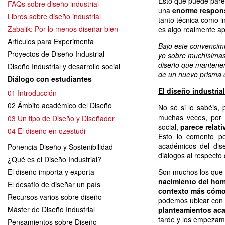
Esto que puede parec
FAQs sobre diseño industrial
una
enorme respons
Libros sobre diseño industrial
tanto técnica como i
Zabalik: Por lo menos diseñar bien
es algo realmente a
Artículos para Experimenta
Bajo este convencim
Proyectos de Diseño Industrial
yo sobre muchísimas 
diseño que mantenemo
Diseño Industrial y desarrollo social
de un nuevo prisma c
Diálogo con estudiantes
El diseño industria
01 Introducción
02 Ámbito académico del Diseño
No sé si lo sabéis,
muchas veces, por
03 Un tipo de Diseño y Diseñador
social,
parece relat
04 El diseño en ozestudi
Esto lo comento po
académicos del dise
Ponencia Diseño y Sostenibilidad
diálogos al respecto 
¿Qué es el Diseño Industrial?
El diseño importa y exporta
Son muchos los que
nacimiento del hom
El desafío de diseñar un país
contexto más cómo
Recursos varios sobre diseño
podemos ubicar con b
Máster de Diseño Industrial
planteamientos ac
tarde y los empezamo
Pensamientos sobre Diseño