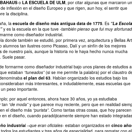
BAHAUS
o
LA ESCUELA DE ULM
, por citar algunas que marcaron u
de inflexión en el diseño Europeo y que rigen, aun hoy, el sentir que
 la disciplina.
aña, la
escuela de diseño más antigua data de 1775
. Es
“La Escol
”
y es la escuela en la que tuve
-también pienso que fui muy afortunad
rmarme como diseñador industrial.
la donde también se estudió, por primera vez, arquitectura y Bellas Art
o alumnos tan ilustres como Picasso, Dalí y un sinfín de los mejores
as de nuestro país, aunque la historia no le haya hecho nunca mucha
). Suele pasar.
de formarme como diseñador industrial bajo unos planes de estudios a
 que estaban
“tuneados”
(si se me permite la palabra) por el claustro d
e denominaba
el
plan del 63
. Habían organizado los estudios bajo los
consideraban más interesantes, e indudablemente, esas escuelas que
n un peso importante.
plo; por aquel entonces, ahora hace 30 años, yo ya estudiaba
y tan
“de moda”
y que parece muy reciente, pero que en realidad siem
 en el diseño más
“purista”.
Como tantas otras cosas, que hoy parecen
e en el diseño, cuando paradójicamente siempre han estado integradas
eño industria
l
–que eran oficiales-
estaban organizados en
cinco año
odos los estudiantes y tres años de especialidad, para rematar con el