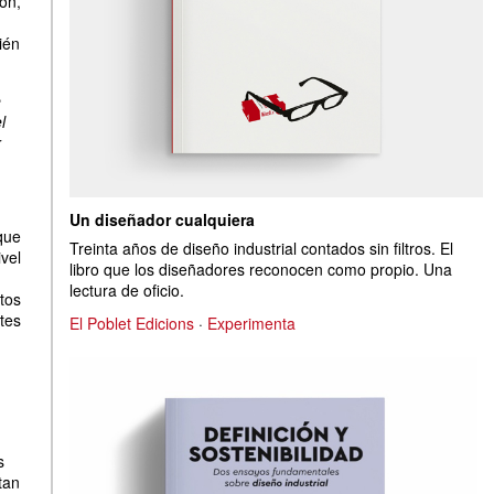
ón,
ién
e
l
r
Un diseñador cualquiera
que
Treinta años de diseño industrial contados sin filtros. El
vel
libro que los diseñadores reconocen como propio. Una
lectura de oficio.
tos
tes
El Poblet Edicions
·
Experimenta
s
tan