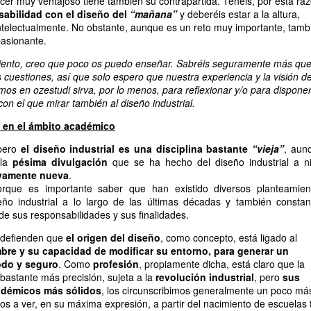
er muy ventajoso tiene también su contrapartida. Tenéis, por esta raz
abilidad con el diseño del
“mañana”
y deberéis estar a la altura,
ntelectualmente. No obstante, aunque es un reto muy importante, tamb
pasionante.
iento, creo que poco os puedo enseñar. Sabréis seguramente más qu
cuestiones, así que solo espero que nuestra experiencia y la visión de
s en ozestudi sirva, por lo menos, para reflexionar y/o para dispone
on el que mirar también al diseño industrial.
l en el ámbito académico
 pero
el diseño industrial es una disciplina bastante
“vieja”
, aun
 la
pésima divulgación
que se ha hecho del diseño industrial a ni
ivamente nueva
.
rque es importante saber que han existido diversos planteamien
ño industrial a lo largo de las últimas décadas y también constan
de sus responsabilidades y sus finalidades.
 defienden que
el origen del diseño
, como concepto, está ligado al
bre y su capacidad de modificar su entorno, para generar un
do y seguro
. Como
profesión
, propiamente dicha, está claro que la
astante más precisión, sujeta a la
revolución industrial
, pero
sus
adémicos más sólidos
, los circunscribimos generalmente un poco má
s a ver, en su máxima expresión, a partir del nacimiento de escuelas 