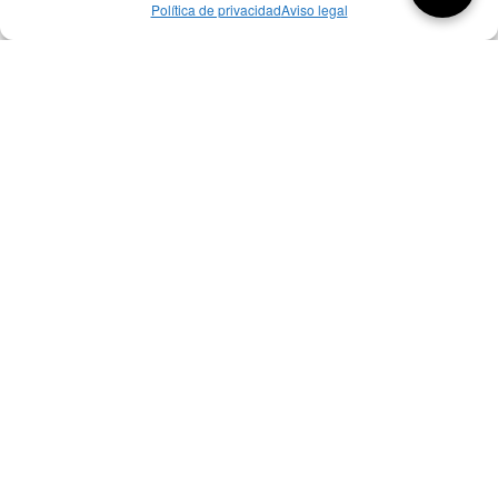
Política de privacidad
Aviso legal
Aquí tienes las últimas entradas:
257 El universo del diseñador
08/08/2026
07/08/26 Foro Iberoamericano diseño
07/08/2026
256 ¿Sobre qué cambia el diseño?
04/08/2026
Bibliografía de diseño industrial