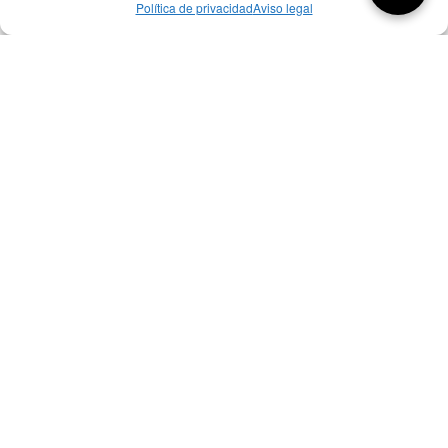
Política de privacidad
Aviso legal
Aquí tienes las últimas entradas:
257 El universo del diseñador
08/08/2026
07/08/26 Foro Iberoamericano diseño
07/08/2026
256 ¿Sobre qué cambia el diseño?
04/08/2026
Bibliografía de diseño industrial