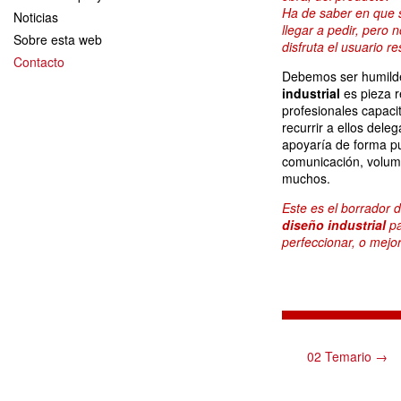
Ha de saber en que 
Noticias
llegar a pedir, pero 
Sobre esta web
disfruta el usuario r
Contacto
Debemos ser humilde
industrial
es pieza r
profesionales capac
recurrir a ellos dele
apoyaría de forma pu
comunicación, volume
muchos.
Este es el borrador 
diseño industrial
pa
perfeccionar, o mejor
02 Temario →