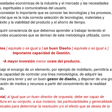
cesidades económicas de la industria y el mercado y las necesidades
s, espirituales o comunicativas del usuario.
constatar lo importante que es conocer las tecnologías y los procesos,
tal que es la más correcta selección de tecnologías, materiales y
xito y la viabilidad del producto y el ahorro de tiempo.
quirir consciencia de que debemos aprender a trabajar teniendo el
andes ecuaciones que se derivan de esta metodología utilizada, como
tes
[ equivale o es igual a ]
un buen Diseño
[ equivale o es igual a ]
Importante capacidad de Gestión.
•
A mayor inversión
menor
coste del producto.
bajo el encargo de un elemento, por ejemplo de mobiliario, permitiría a
la capacidad de controlar una línea metodológica, de adquirir las
rias para tener y ser un buen
gestor de diseño,
y disponer de una gr
ación de medios y recursos a partir del conocimiento de la realidad
do.
ial,
al igual que un buen director de orquesta, debe ser capaz de
titura en su conjunto, a sus músicos, las particularidades y generalidad
xtuales para determinar la resolución y/o el efecto que se desea de la