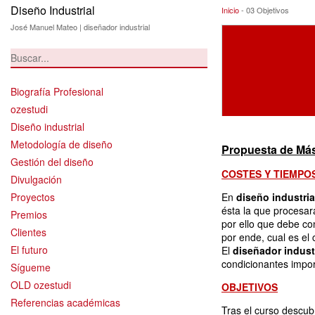
Diseño Industrial
03 Objetivos
Inicio
-
03 Objetivos
José Manuel Mateo | diseñador industrial
Biografía Profesional
ozestudi
Diseño industrial
Metodología de diseño
Propuesta de Máste
Gestión del diseño
COSTES Y TIEMPO
Divulgación
Proyectos
En
diseño industria
ésta la que procesar
Premios
por ello que debe co
Clientes
por ende, cual es el 
El futuro
El
diseñador indust
condicionantes impor
Sígueme
OLD ozestudi
OBJETIVOS
Referencias académicas
Tras el curso descub