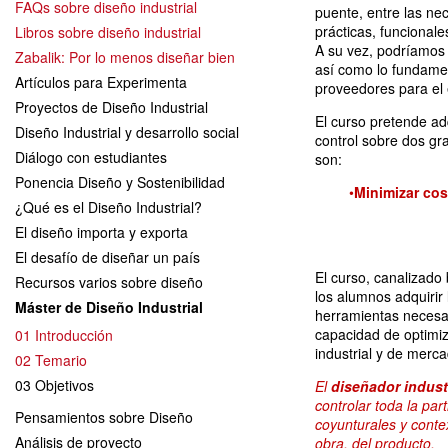
FAQs sobre diseño industrial
puente, entre las ne
prácticas, funcionale
Libros sobre diseño industrial
A su vez, podríamos 
Zabalik: Por lo menos diseñar bien
así como lo fundamen
Artículos para Experimenta
proveedores para el é
Proyectos de Diseño Industrial
El curso pretende ad
Diseño Industrial y desarrollo social
control sobre dos gr
Diálogo con estudiantes
son:
Ponencia Diseño y Sostenibilidad
•
Minimizar cos
¿Qué es el Diseño Industrial?
El diseño importa y exporta
El desafío de diseñar un país
El curso, canalizado 
Recursos varios sobre diseño
los alumnos adquirir 
Máster de Diseño Industrial
herramientas necesa
capacidad de optimiz
01 Introducción
industrial y de merca
02 Temario
03 Objetivos
El
diseñador industr
controlar toda la par
Pensamientos sobre Diseño
coyunturales y conte
Análisis de proyecto
obra, del producto.