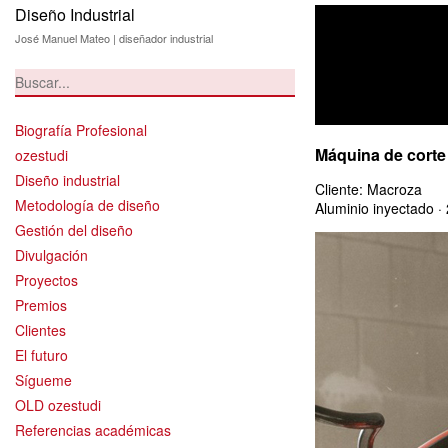
Diseño Industrial
José Manuel Mateo | diseñador industrial
Biografía Profesional
Máquina de corte
ozestudi
Diseño industrial
Cliente: Macroza
Metodología de diseño
Aluminio inyectado ·
Gestión del diseño
Divulgación
Proyectos
Premios
Clientes
El futuro
Sígueme
OLD ozestudi
Referencias académicas