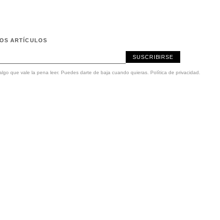
MOS ARTÍCULOS
SUSCRIBIRSE
lgo que vale la pena leer. Puedes darte de baja cuando quieras.
Política de privacidad
.