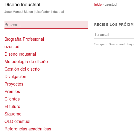
Diseño Industrial
ozestudi
Inicio
-
ozestudi
José Manuel Mateo | diseñador industrial
RECIBE LOS PRÓXI
Biografía Profesional
Sin spam. Solo cuando hay a
ozestudi
Diseño industrial
Metodología de diseño
Gestión del diseño
Divulgación
Proyectos
Premios
Clientes
El futuro
Sígueme
OLD ozestudi
Referencias académicas