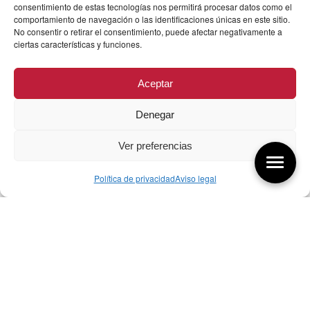
consentimiento de estas tecnologías nos permitirá procesar datos como el
comportamiento de navegación o las identificaciones únicas en este sitio.
No consentir o retirar el consentimiento, puede afectar negativamente a
ciertas características y funciones.
Aceptar
Denegar
Ver preferencias
Política de privacidad
Aviso legal
Aquí tienes las últimas entradas:
07/08/26 Foro Iberoamericano diseño
07/08/2026
256 ¿Sobre qué cambia el diseño?
04/08/2026