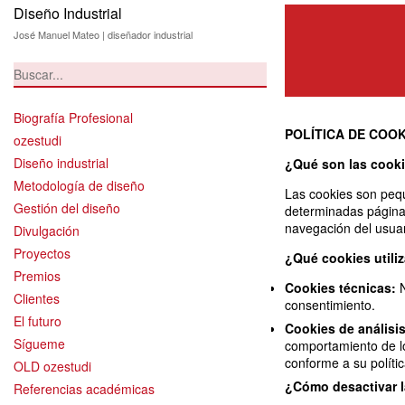
Diseño Industrial
Política de cooki
José Manuel Mateo | diseñador industrial
Biografía Profesional
POLÍTICA DE COOK
ozestudi
Diseño industrial
¿Qué son las cook
Metodología de diseño
Las cookies son pequ
Gestión del diseño
determinadas página
navegación del usuar
Divulgación
Proyectos
¿Qué cookies utili
Premios
Cookies técnicas:
N
Clientes
consentimiento.
El futuro
Cookies de análisis
Sígueme
comportamiento de lo
conforme a su polític
OLD ozestudi
¿Cómo desactivar 
Referencias académicas