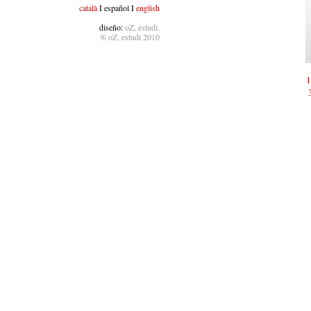
català
I español I
english
diseño:
oZ, estudi.
® oZ, estudi 2010
1